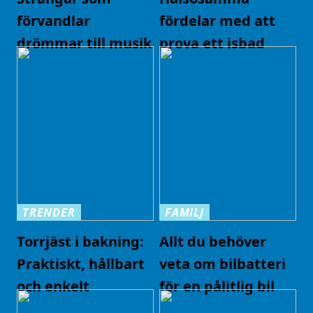
förvandlar
fördelar med att
drömmar till musik
prova ett isbad
TRENDER
FAMILJ
Torrjäst i bakning:
Allt du behöver
Praktiskt, hållbart
veta om bilbatteri
och enkelt
för en pålitlig bil