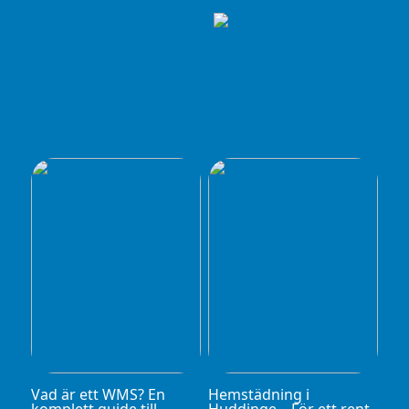
Vad är ett WMS? En
Hemstädning i
komplett guide till
Huddinge – För ett rent