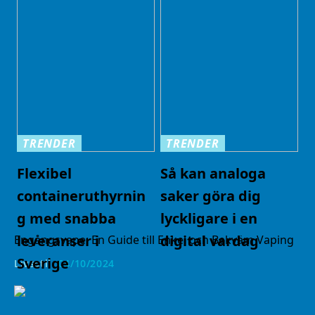
TRENDER
TRENDER
Flexibel
Så kan analoga
containeruthyrnin
saker göra dig
g med snabba
lyckligare i en
leveranser i
digital vardag
Engångsvape: En Guide till Enkel och Bekväm Vaping
Sverige
Livsstil
04/10/2024