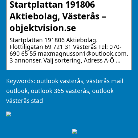
Startplattan 191806
Aktiebolag, Västerås –
objektvision.se
Startplattan 191806 Aktiebolag.
Flottiljgatan 69 721 31 Västerås Tel: 070-
690 65 55 maxmagnusson1@outlook.com.
3 annonser. Välj sortering, Adress A-Ö …
Keywords: outlook västerås, västerås mail
outlook, outlook 365 västerås, outlook
västerås stad