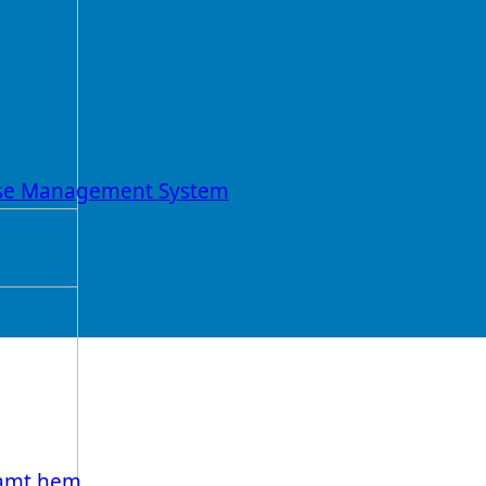
ouse Management System
samt hem