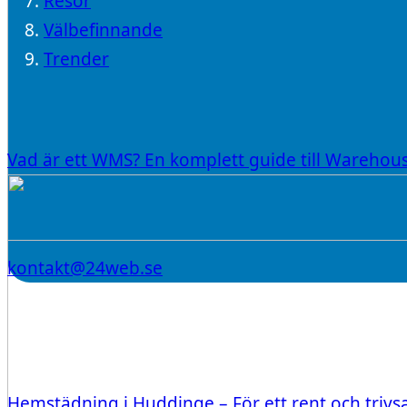
Resor
Välbefinnande
Trender
Vad är ett WMS? En komplett guide till Wareh
kontakt@24web.se
Hemstädning i Huddinge – För ett rent och triv