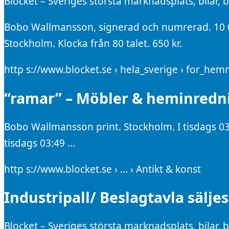
Blocket – Sveriges största marknadsplats, bilar,
Bobo Wallmansson, signerad och numrerad. 10 0
Stockholm. Klocka från 80 talet. 650 kr.
http s://www.blocket.se › hela_sverige › for_he
“ramar” – Möbler & heminrednin
Bobo Wallmansson print. Stockholm. I tisdags 03
tisdags 03:49 …
http s://www.blocket.se › … › Antikt & konst
Industripall/ Beslagtavla sälje
Blocket – Sveriges största marknadsplats, bilar,