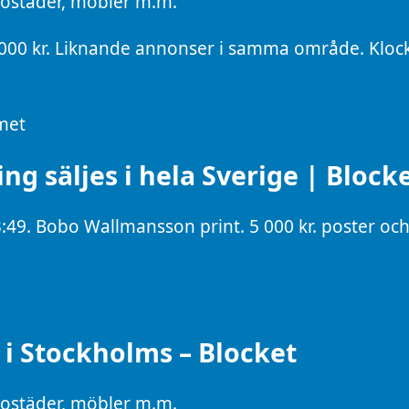
 bostäder, möbler m.m.
00 kr. Liknande annonser i samma område. Klocka
mmet
g säljes i hela Sverige | Block
:49. Bobo Wallmansson print. 5 000 kr. poster och
s i Stockholms – Blocket
 bostäder, möbler m.m.