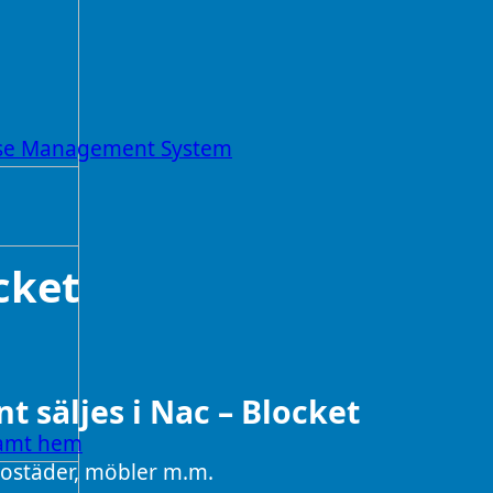
ouse Management System
cket
t säljes i Nac – Blocket
samt hem
 bostäder, möbler m.m.