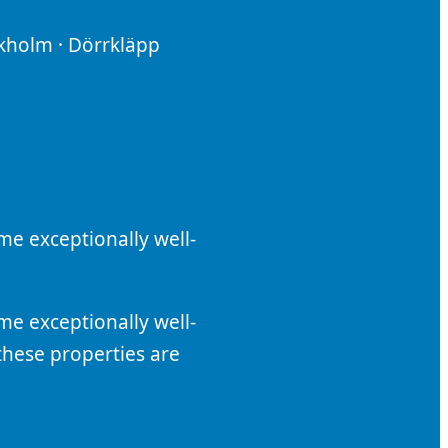
ckholm · Dörrkläpp
e exceptionally well-
e exceptionally well-
these properties are