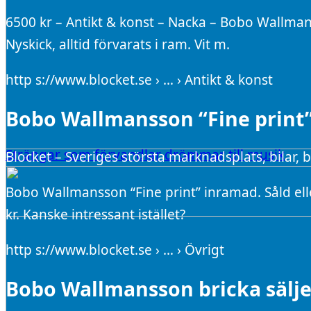
6500 kr – Antikt & konst – Nacka – Bobo Wallman
Nyskick, alltid förvarats i ram. Vit m.
http s://www.blocket.se › … › Antikt & konst
Bobo Wallmansson “Fine print”
Strängar som förvandlar drömmar till musik
Blocket – Sveriges största marknadsplats, bilar,
Bobo Wallmansson “Fine print” inramad. Såld el
kr. Kanske intressant istället?
http s://www.blocket.se › … › Övrigt
Bobo Wallmansson bricka säljes