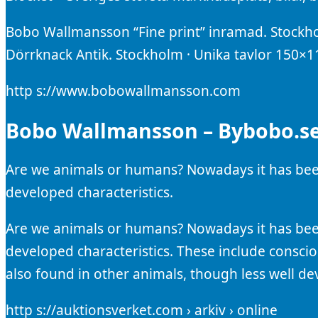
Bobo Wallmansson “Fine print” inramad. Stockhol
Dörrknack Antik. Stockholm · Unika tavlor 150×1
http s://www.bobowallmansson.com
Bobo Wallmansson – Bybobo.s
Are we animals or humans? Nowadays it has been
developed characteristics.
Are we animals or humans? Nowadays it has been
developed characteristics. These include conscio
also found in other animals, though less well de
http s://auktionsverket.com › arkiv › online